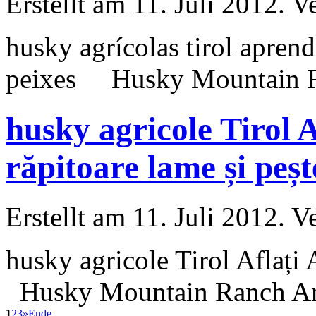
Erstellt am 11. Juli 2012. V
husky
agrícolas tirol apre
peixes
Husky
Mountain R
husky agricole Tirol
răpitoare lame și peșt
Erstellt am 11. Juli 2012. V
husky
agricole Tirol Aflaț
Husky
Mountain Ranch Ang
1
2
3
»
Ende