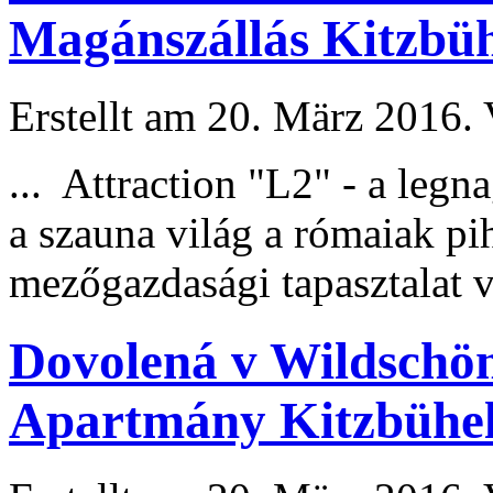
Magánszállás Kitzbüh
Erstellt am 20. März 2016. 
... Attraction "L2" - a legn
a szauna világ a rómaiak p
mezőgazdasági tapasztalat v
Dovolená v Wildschön
Apartmány Kitzbühel