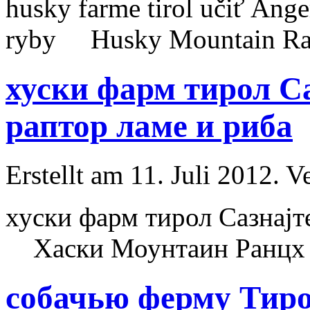
husky
farme tirol učiť Ange
ryby
Husky
Mountain Ran
хуски фарм тирол С
раптор ламе и риба
Erstellt am 11. Juli 2012. V
хуски фарм тирол Сазнајт
Хаски Моунтаин Ранцх Бе
собачью ферму Тиро