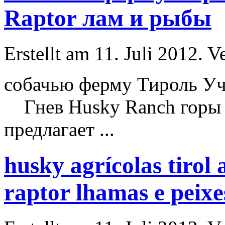
Raptor лам и рыбы
Erstellt am 11. Juli 2012. V
собачью ферму Тироль Уч
Гнев
Husky
Ranch горы
предлагает ...
husky agrícolas tiro
raptor lhamas e peixe