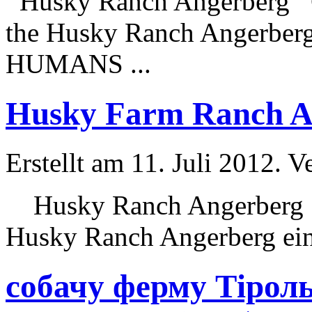
Husky
Ranch Angerberg Gu
the
Husky
Ranch Angerberg o
HUMANS ...
Husky Farm Ranch An
Erstellt am 11. Juli 2012. V
Husky
Ranch Angerberg G
Husky
Ranch Angerberg ein t
собачу ферму Тірол