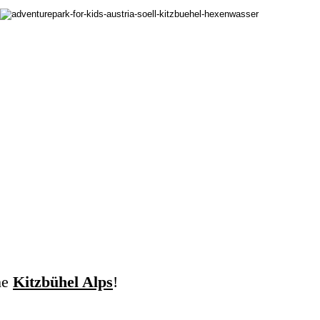
the
Kitzbühel Alps
!