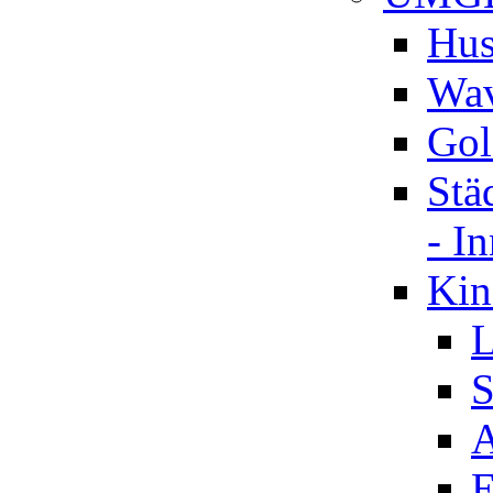
Hus
Wav
Gol
Stä
- I
Kin
L
S
A
E