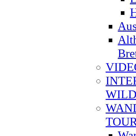
H
Aus
Alt
Bre
VIDE
INTE
WIL
WAN
TOU
Wan