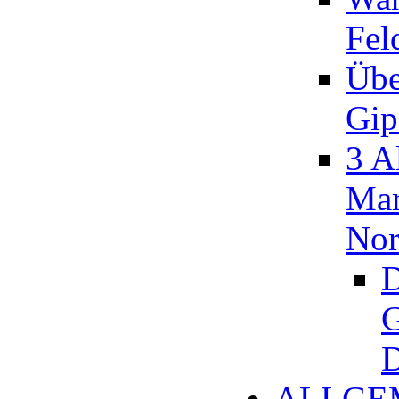
Fel
Übe
Gip
3 A
Mar
Nor
D
G
D
ALLGE