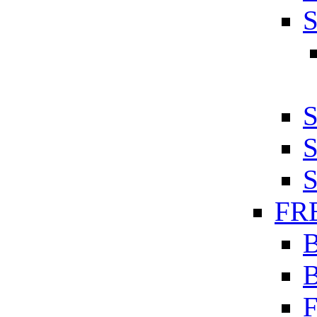
S
S
S
S
FR
F