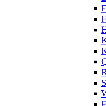
E
F
H
K
K
Q
R
F