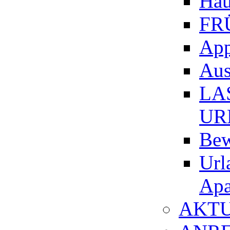
Hau
FR
App
Aus
LA
UR
Bew
Url
Apa
AKTU