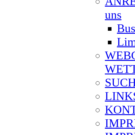
ANREI
uns
Bus
Lim
WEB
WET
SUC
LINK
KON
IMPR