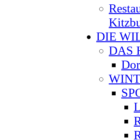
Restau
Kitzb
DIE W
DAS 
Dor
WIN
SP
L
R
R