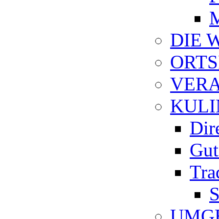
M
DIE 
ORTS
VER
KULI
Dir
Gut
Tra
S
UMG