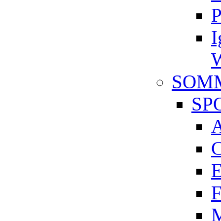
P
I
W
SOM
SP
A
C
E
F
M