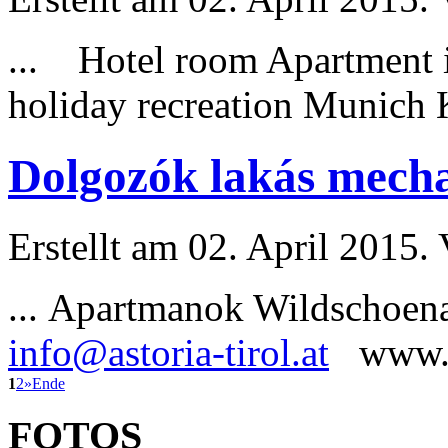
... Hotel room Apartment 
holiday
recreation Munich K
Dolgozók lakás mechan
Erstellt am 02. April 2015. 
... Apartmanok Wildschoe
info@astoria-tirol.at
www.ast
1
2
»
Ende
FOTOS