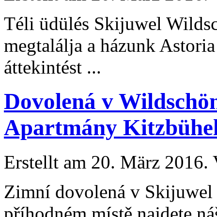
Téli üdülés Skijuwel Wild
megtalálja a házunk Astor
áttekintést ...
Dovolená v Wildschön
Apartmány Kitzbühel
Erstellt am 20. März 2016. 
Zimní dovolená v Skijuwe
příhodném místě najdete 