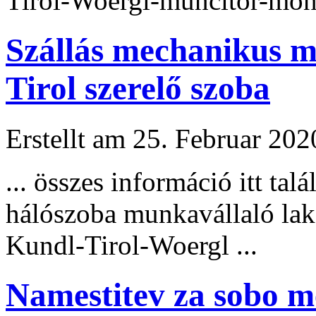
Tirol-Woergl-muncitor-monta
Szállás mechanikus 
Tirol szerelő szoba
Erstellt am 25. Februar 202
... összes információ itt t
hálószoba munkavállaló lak
Kundl-Tirol-Woergl ...
Namestitev za sobo m