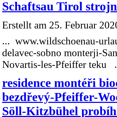
Schaftsau Tirol strojn
Erstellt am 25. Februar 202
... www.wildschoenau-
urla
delavec-sobno monterji-Sa
Novartis-les-Pfeiffer teku .
residence montéři bi
bezdřevý-Pfeiffer-Wo
Söll-Kitzbühel probí