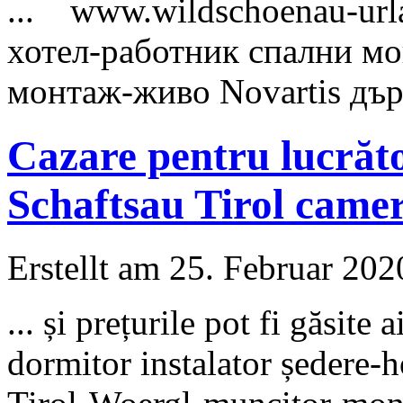
... www.wildschoenau-
ur
хотел-работник спални м
монтаж-живо Novartis дър
Cazare pentru lucrăt
Schaftsau Tirol came
Erstellt am 25. Februar 202
... și prețurile pot fi găsi
dormitor instalator ședere-