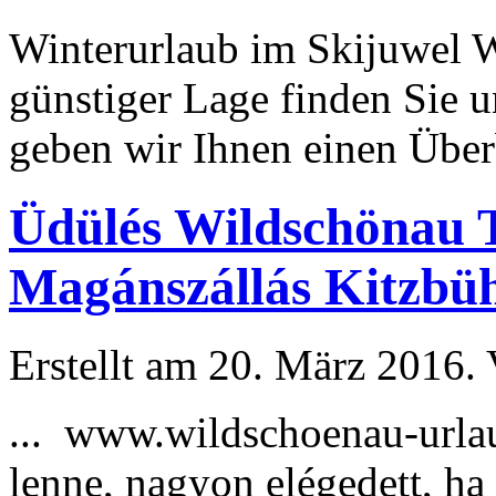
Winter
urlaub
im Skijuwel W
günstiger Lage finden Sie 
geben wir Ihnen einen Überb
Üdülés Wildschönau T
Magánszállás Kitzbüh
Erstellt am 20. März 2016. 
... www.wildschoenau-
urla
lenne, nagyon elégedett, ha