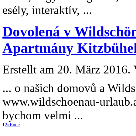
esély, interaktív, ...
Dovolená v Wildschön
Apartmány Kitzbühel
Erstellt am 20. März 2016. 
... o našich domovů a Wil
www.wildschoenau-
urlaub
.
bychom velmi ...
1
2
»
Ende