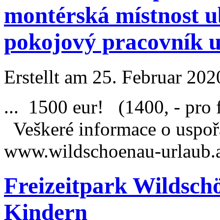
montérská místnost u
pokojový pracovník u
Erstellt am 25. Februar 202
... 1500 eur! (1400, - pro 
Veškeré informace o uspoř
www.wildschoenau-
urlaub
.
Freizeitpark Wildsch
Kindern