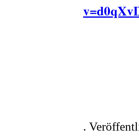
v=d0qXv
. Veröffent