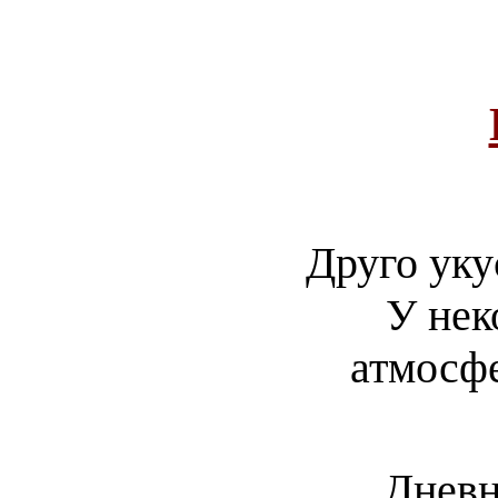
Друго уку
У нек
атмосф
Днев