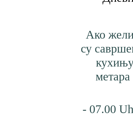
Ако жели
су саврше
кухињ
метара
- 07.00 Uh