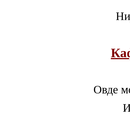
Ни
Ка
Овде мо
И