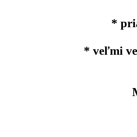
* pr
* veľmi v