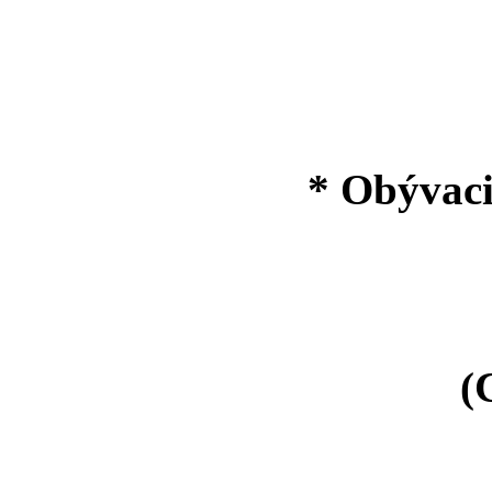
A
* Obývaci
(Chl