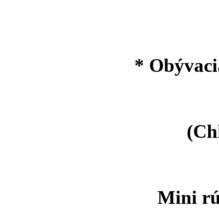
* Obývaci
(Chla
Mini rúr