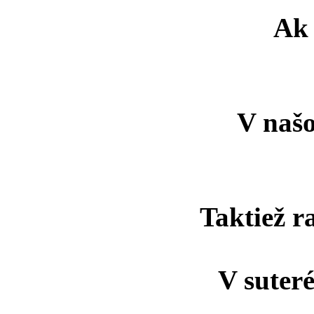
Ak 
V naš
Taktiež r
V suter