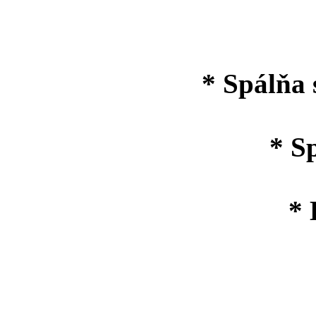
* Spálňa 
* S
* 