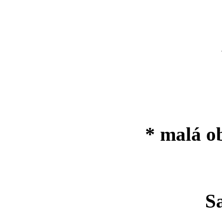
* malá o
Sate