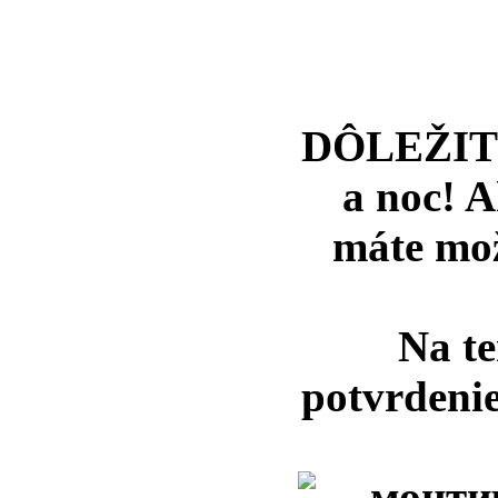
DÔLEŽITÉ 
a noc! A
máte mož
Na te
potvrdeni