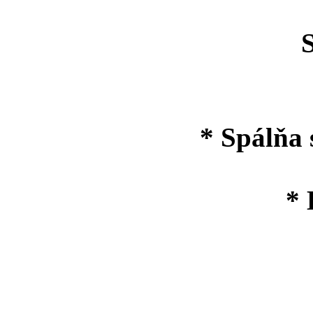
Spo
* Spálňa 
* 