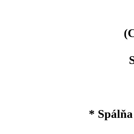
(Chl
Spo
* Spálňa