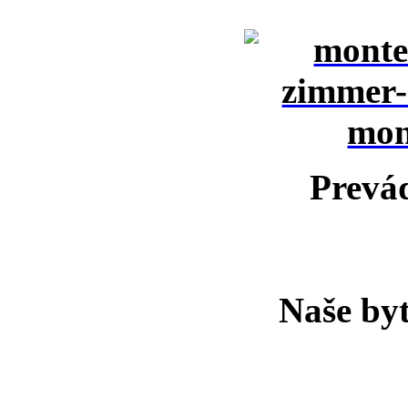
Prevá
Naše by