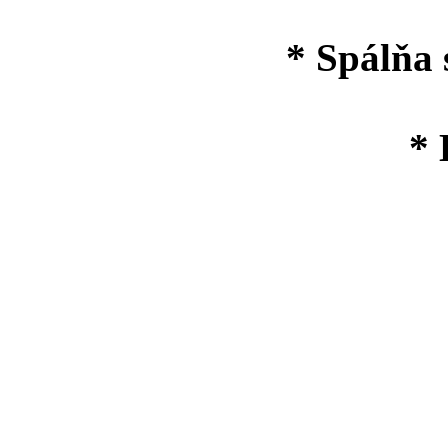
* Spálňa 
* 