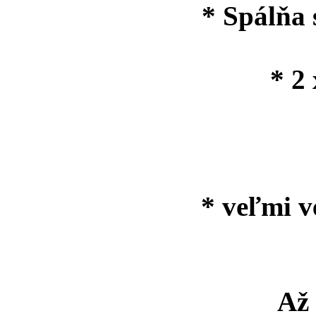
* Spálňa
* 2
* veľmi v
Až 