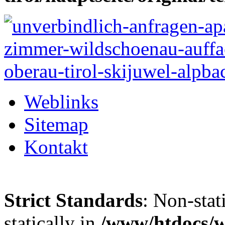
Weblinks
Sitemap
Kontakt
Strict Standards
: Non-stat
statically in
/www/htdocs/w