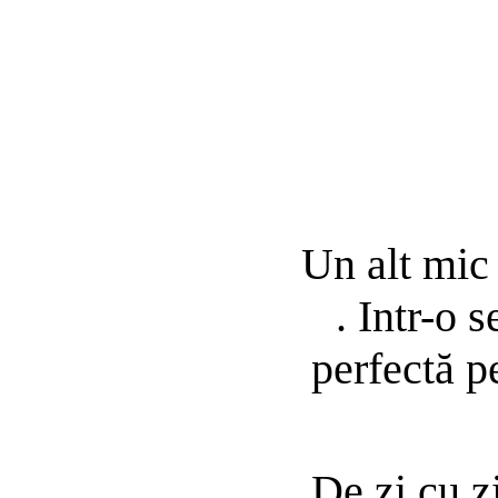
Un alt mic 
.
Intr-o 
perfectă p
De zi cu z