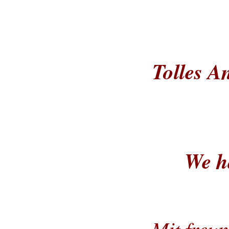
Tolles A
We h
Mit freu