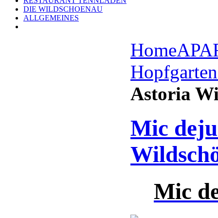
RESTAURANT TENNLADEN
DIE WILDSCHOENAU
ALLGEMEINES
Home
APA
Hopfgarten
Astoria W
Mic deju
Wildsch
Mic d