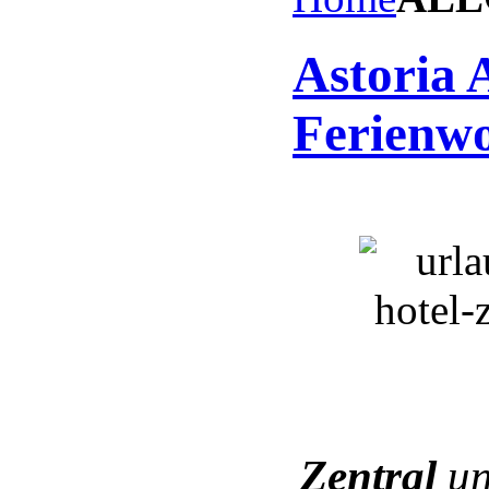
Astoria 
Ferienw
Zentral
un