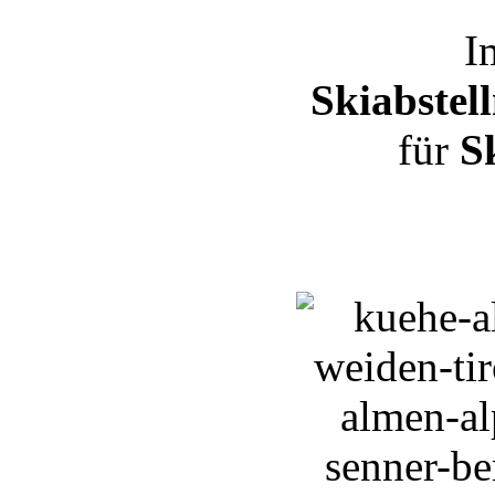
I
Skiabstel
für
S