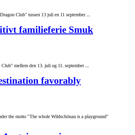
a "Dragon
Club
" tussen 13 juli en 11 september ...
itivt familieferie Smuk
n
Club
" mellem den 13. juli og 11. september ...
estination favorably
nder the motto "The whole Wildschönau is a playground"