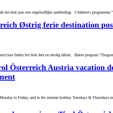
urende het hele jaar een ongelooflijke aanbieding. Children's programm
eich Østrig ferie destination pos
oner) kan findes her hele året en utrolig tilbud. Børns program "Drago
l Österreich Austria vacation d
tment
Monday to Friday, and in the autumn holiday Tuesdays & Thursdays u