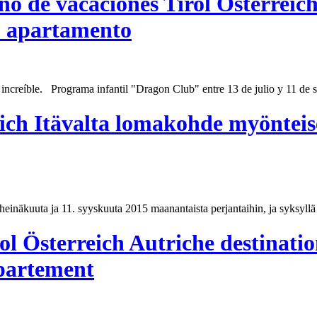
no de vacaciones Tirol Österreic
o apartamento
ta increíble. Programa infantil "Dragon
Club
" entre 13 de julio y 11 de 
eich Itävalta lomakohde myöntei
heinäkuuta ja 11. syyskuuta 2015 maanantaista perjantaihin, ja syksyllä l
ol Österreich Autriche destinati
ppartement