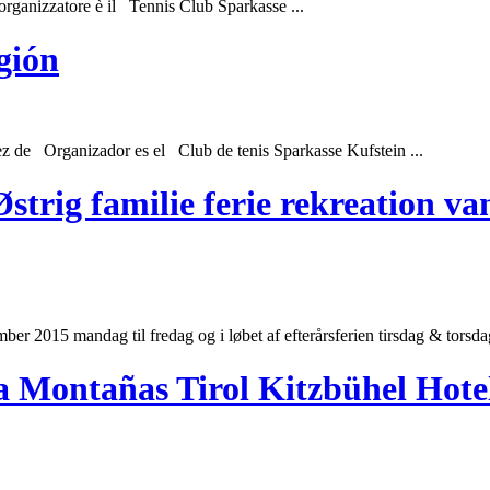
rganizzatore è il Tennis
Club
Sparkasse ...
gión
ez de Organizador es el
Club
de tenis Sparkasse Kufstein ...
strig familie ferie rekreation v
mber 2015 mandag til fredag ​​og i løbet af efterårsferien tirsdag & tors
a Montañas Tirol Kitzbühel Hot