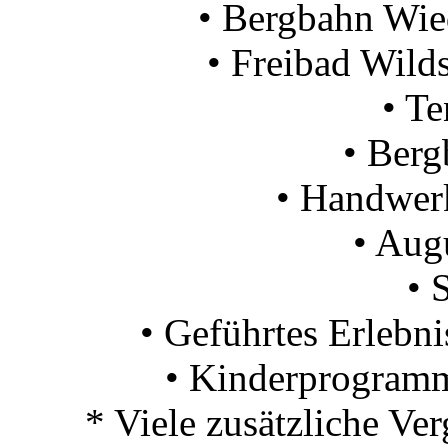
• Bergbahn Wie
• Freibad Wild
• T
• Ber
• Handwer
• Aug
• 
• Geführtes Erleb
• Kinderprogramm
* Viele zusätzliche Ve