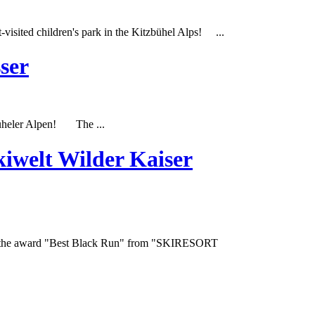
t
-visited children's park in the Kitzbühel Alps! ...
ser
büheler Alpen! The ...
kiwelt Wilder Kaiser
the award "
Best
Black Run" from "SKIRESORT