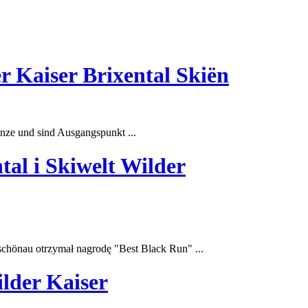
r Kaiser Brixental Skiën
enze und sind Ausgangspunkt ...
tal i Skiwelt Wilder
schönau otrzymał nagrodę "
Best
Black Run" ...
lder Kaiser