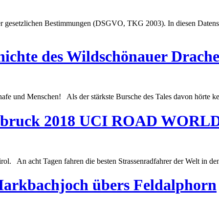
er gesetzlichen
Best
immungen (DSGVO, TKG 2003). In diesen Datenschu
hichte des Wildschönauer Drach
chafe und Menschen! Als der stärkste Bursche des Tales davon hörte ke
Innsbruck 2018 UCI ROAD WO
Tirol. An acht Tagen fahren die
best
en Strassenradfahrer der Welt in de
rkbachjoch übers Feldalphorn