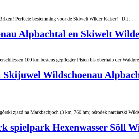
rixen! Perfecte
best
emming voor de Skiwelt Wilder Kaiser! Dit ...
nau Alpbachtal en Skiwelt Wilde
erschliessen 109 km
best
ens gepflegter Pisten bis oberhalb der Waldgr
a Skijuwel Wildschoenau Alpbach
órski zjazd na Markbachjoch (3 km, 760 hm) ośrodek narciarski Wild
rk spielpark Hexenwasser Söll Wi