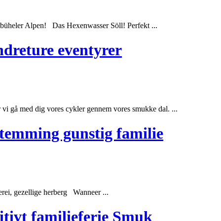
büheler Alpen! Das Hexenwasser Söll! Perfekt ...
andreture eventyrer
r vi gå med dig vores cykler gennem vores smukke dal. ...
stemming gunstig familie
ei, gezellige herberg Wanneer ...
itivt familieferie Smuk