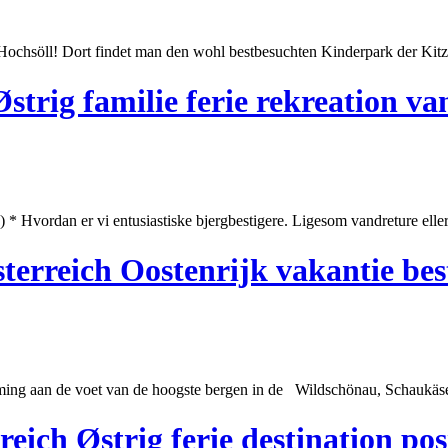
chsöll! Dort findet man den wohl
best
besuchten Kinderpark der Kitz
strig familie ferie rekreation v
n) * Hvordan er vi entusiastiske bjerg
best
igere. Ligesom vandreture elle
terreich Oostenrijk vakantie be
ing aan de voet van de hoogste bergen in de Wildschönau, Schaukäser
eich Østrig ferie destination pos