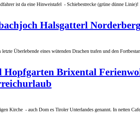
dfahrer ist da eine Hinweistafel - Schie
best
recke (grüne dünne Linie)! 
chjoch Halsgatterl Norderber
ls letzte Überlebende eines wütenden Drachen trafen und den Fort
best
a
ol Hopfgarten Brixental Ferien
rreichurlaub
tigen Kirche - auch Dom es Tiroler Unterlandes genannt. In netten Caf