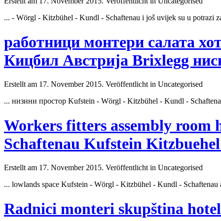
Erstellt am 17. November 2015. Veröffentlicht in Uncategorised
... - Wörgl - Kitzbühel -
Kundl
- Schaftenau i još uvijek su u potrazi
работници монтери салата хот
Кицбил Австрија Brixlegg нис
Erstellt am 17. November 2015. Veröffentlicht in Uncategorised
... низини простор Kufstein - Wörgl - Kitzbühel -
Kundl
- Schaften
Workers fitters assembly room
Schaftenau Kufstein Kitzbuehel
Erstellt am 17. November 2015. Veröffentlicht in Uncategorised
... lowlands space Kufstein - Wörgl - Kitzbühel -
Kundl
- Schaftenau 
Radnici monteri skupština hot