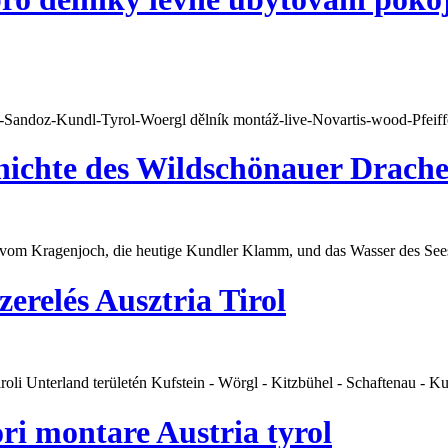
i-Sandoz-
Kundl
-Tyrol-Woergl dělník montáž-live-Novartis-wood-Pfeiff
hichte des Wildschönauer Drach
ch vom Kragenjoch, die heutige
Kundl
er Klamm, und das Wasser des Sees 
erelés Ausztria Tirol
iroli Unterland területén Kufstein - Wörgl - Kitzbühel - Schaftenau -
Ku
ri montare Austria tyrol