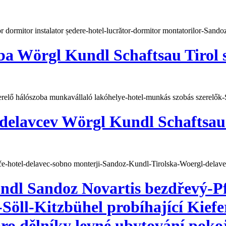
or dormitor instalator ședere-hotel-lucrător-dormitor montatorilor-Sando
a Wörgl Kundl Schaftsau Tirol s
erelő hálószoba munkavállaló lakóhelye-hotel-munkás szobás szerelők
delavcev Wörgl Kundl Schaftsau 
če-hotel-delavec-sobno monterji-Sandoz-
Kundl
-Tirolska-Woergl-delavec
ndl Sandoz Novartis bezdřevý-Pf
-Söll-Kitzbühel probíhající Kie
ro dělníky levné ubytování poko