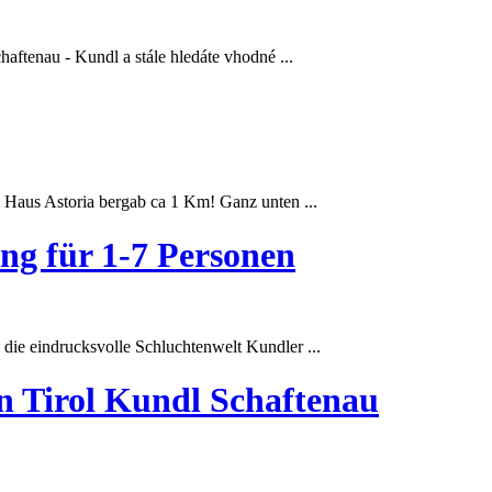
chaftenau -
Kundl
a stále hledáte vhodné ...
Haus Astoria bergab ca 1 Km! Ganz unten ...
ng für 1-7 Personen
 die eindrucksvolle Schluchtenwelt
Kundl
er ...
n Tirol Kundl Schaftenau