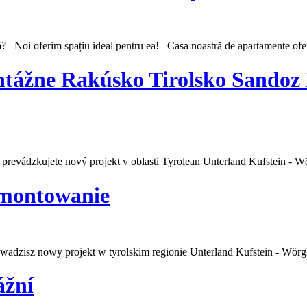
 Noi oferim spațiu ideal pentru ea! Casa noastră de apartamente oferă 10
ntážne Rakúsko Tirolsko Sandoz
prevádzkujete nový projekt v oblasti Tyrolean Unterland Kufstein - Wö
 montowanie
adzisz nowy projekt w tyrolskim regionie Unterland Kufstein - Wörgl
ážní