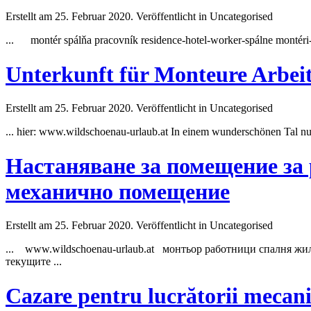
Erstellt am 25. Februar 2020. Veröffentlicht in Uncategorised
... montér spálňa pracovník residence-hotel-worker-spálne montéri
Unterkunft für Monteure Arbe
Erstellt am 25. Februar 2020. Veröffentlicht in Uncategorised
... hier: www.wildschoenau-urlaub.at In einem wunderschönen Tal n
Настаняване за помещение за
механично помещение
Erstellt am 25. Februar 2020. Veröffentlicht in Uncategorised
... www.wildschoenau-urlaub.at монтьор работници спалня жи
текущите ...
Cazare pentru lucrătorii mecan