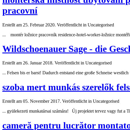
pracovní
Erstellt am 25. Februar 2020. Veröffentlicht in Uncategorised
... montér ložnice pracovník residence-hotel-worker-ložnice montéř
Wildschoenauer Sage - die Gesc
Erstellt am 26. Januar 2018. Veröffentlicht in Uncategorised
... Felsen bis er barst! Dadurch entstand eine große Schneise westli
szoba mert munkás szerelők felsz
Erstellt am 05. November 2017. Veröffentlicht in Uncategorised
... gyülekezeti munkatársai számára! Új projektet tervez vagy fut a T
cameră pentru lucrător montato