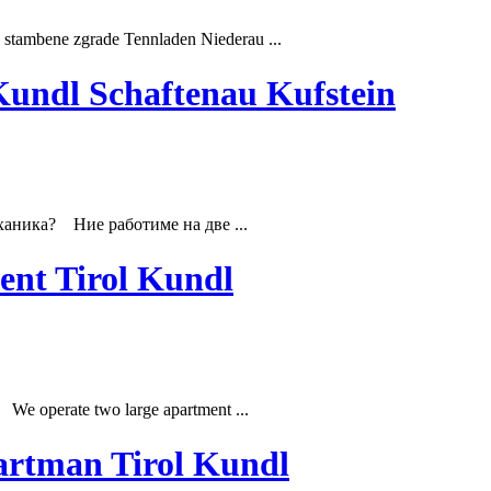
e stambene zgrade Tennladen Niederau ...
undl Schaftenau Kufstein
еханика? Ние работиме на две ...
ent Tirol Kundl
? We operate two large apartment ...
artman Tirol Kundl