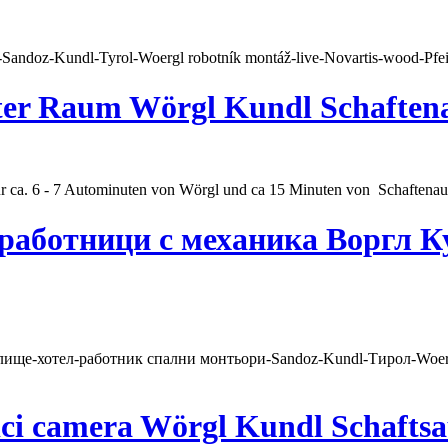
-Sandoz-
Kundl
-Tyrol-Woergl robotník montáž-live-Novartis-wood-Pfe
iter Raum Wörgl Kundl Schaften
ur ca. 6 - 7 Autominuten von Wörgl und ca 15 Minuten von Schaftena
 работници с механика Воргл 
лище-хотел-работник спални монтьори-Sandoz-
Kundl
-Тирол-Woer
ici camera Wörgl Kundl Schafts