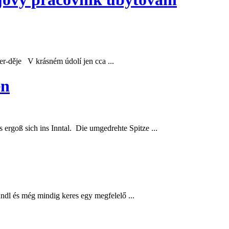
er-děje V krásném údolí jen cca ...
en
ergoß sich ins Inntal. Die umgedrehte Spitze ...
ndl
és még mindig keres egy megfelelő ...