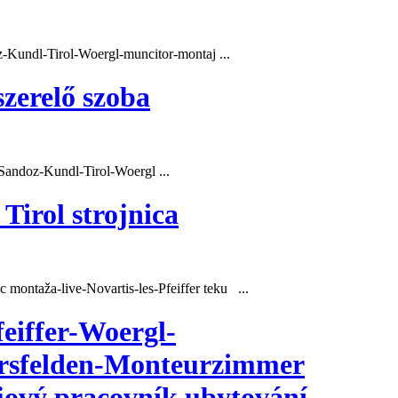
z-
Kundl
-Tirol-Woergl-muncitor-montaj ...
zerelő szoba
-Sandoz-
Kundl
-Tirol-Woergl ...
Tirol strojnica
 montaža-live-Novartis-les-Pfeiffer teku ...
eiffer-Woergl-
fersfelden-Monteurzimmer
jový pracovník ubytování