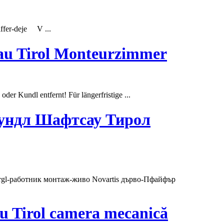
iffer-deje V ...
au Tirol Monteurzimmer
u oder
Kundl
entfernt! Für längerfristige ...
Кундл Шафтсау Тирол
gl-работник монтаж-живо Novartis дърво-Пфайфър
au Tirol camera mecanică