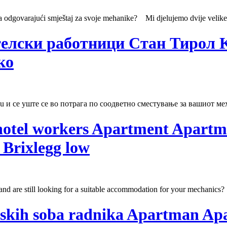
 za odgovarajući smještaj za svoje mehanike? Mi djelujemo dvije velik
елски работници Стан Тирол K
ко
au и се уште се во потрага по соодветно сместување за вашиот м
 hotel workers Apartment Apartm
 Brixlegg low
and are still looking for a suitable accommodation for your mechanics
elskih soba radnika Apartman Ap